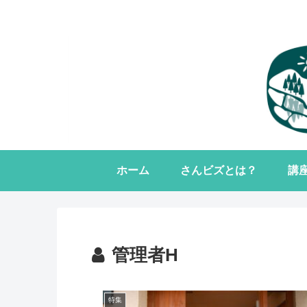
ホーム
さんビズとは？
講
管理者H
特集